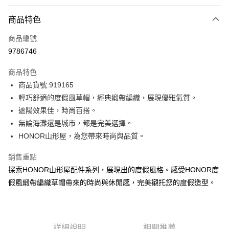
付款方式
商品特色
信用卡一次付款
商品編號
超商取貨付款
9786746
LINE Pay
商品特色
Apple Pay
商品貨號:919165
輕巧舒適的度假風草帽，經典緞帶編織，展現優雅氣質。
街口支付
遮陽效果佳，時尚百搭。
悠遊付
無論海灘還是城市，都是完美選擇。
HONOR山形屋，為您帶來時尚與品質。
Google Pay
銷售重點
ATM付款
探索HONOR山形屋配件系列，展現出的度假風格。感受HONOR度
假風緞帶編織草帽帶來的時尚與休閒感，完美襯托您的度假造型。
運送方式
全家取貨付款 -訂單滿 $2000 元即享免運服務，未滿則另收
$80 元物流費用。
每筆NT$80，滿NT$2,000(含以上)免運費
詳細說明
相關推薦