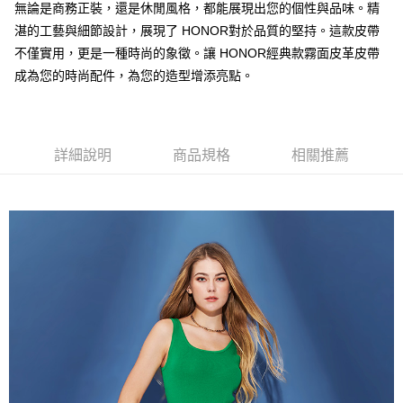
無論是商務正裝，還是休閒風格，都能展現出您的個性與品味。精
全家付款後取貨-訂單滿 $2000 元即享免運服務-未滿則另收
湛的工藝與細節設計，展現了 HONOR對於品質的堅持。這款皮帶
$80 元物流費
不僅實用，更是一種時尚的象徵。讓 HONOR經典款霧面皮革皮帶
每筆NT$80，滿NT$2,000(含以上)免運費
成為您的時尚配件，為您的造型增添亮點。
7-11取貨付款-訂單滿 $2000 元即享免運服務-未滿則另收 $80
元物流費
詳細說明
商品規格
相關推薦
每筆NT$80，滿NT$2,000(含以上)免運費
7-11付款後取貨-訂單滿 $2000 元即享免運服務-未滿則另收
$80 元物流費
每筆NT$80，滿NT$2,000(含以上)免運費
宅配送到家-訂單滿 $2000 元即享免運服務-未滿則另收 $120 元物
流費
每筆NT$120，滿NT$2,000(含以上)免運費
離島限定-宅配到府
每筆NT$320