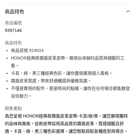
付款方式
商品特色
信用卡一次付款
商品編號
超商取貨付款
9397146
LINE Pay
商品特色
Apple Pay
商品貨號:919014
HONOR經典款霧面皮革皮帶，展現出卓越的品質與細膩的工
街口支付
藝。
悠遊付
卡其、綠、黑三種經典色彩，讓你盡情展現個人風格。
霧面皮革質感，帶來舒適觸感與優雅氛圍。
Google Pay
不僅是實用的配件，更是時尚的點綴，讓你在任何場合都能散發
ATM付款
自信魅力。
銷售重點
運送方式
為您呈現 HONOR經典款霧面皮革皮帶-卡其/綠/黑，讓您展現獨特
全家取貨付款 -訂單滿 $2000 元即享免運服務，未滿則另收
的品味與風格。這款皮帶採用高品質的霧面皮革，質感細膩且舒
$80 元物流費用。
適。卡其、綠、黑三種色彩選擇，讓您輕鬆搭配各種造型與場合。
每筆NT$80，滿NT$2,000(含以上)免運費