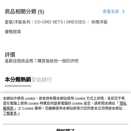
商品相關分類 (5)
查看全部
套裝/洋裝系列｜CO-ORD SETS / DRESSES
休閒洋裝
優雅甜美
評價
喜歡這個商品嗎？購買後給他一個好評吧
本分類熱銷
全站排行
本網站中使用 cookie，欲查詢有關本網站使用 cookie 方式之詳情，及若您不希
熱門標籤
望在電腦上使用 cookie 時應如何變更電腦的 cookie 設定，請參閱本網站「
隱私
權條款
」之 Cookie 聲明。您繼續使用本網站即表示您同意本公司得按本網站使
用條款之 Cookie 聲明使用 cookie。
了解更多 >