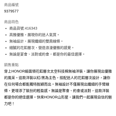
商品編號
超商取貨付款
9379577
LINE Pay
商品特色
Apple Pay
商品貨號:416343
高雅優雅，展現你的迷人氣質。
街口支付
無袖設計，展現纖細的雙肩線條。
悠遊付
細膩的花釦層次，營造浪漫優雅的感覺。
無論是宴會、派對或約會，都是你的最佳選擇。
Google Pay
銷售重點
ATM付款
穿上HONOR緞面領花釦層次太空科技棉無袖洋裝，讓你展現出優雅
的風采。這款洋裝以紅/黑為主色，搭配迷人的花釦層次設計，讓你
運送方式
在任何場合都能獨特脫穎而出。無袖設計不僅展現出纖細的手臂線
全家取貨付款 -訂單滿 $2000 元即享免運服務，未滿則另收
條，更增添了裝扮的輕盈感。無論是聚會、約會或派對，這款洋裝
$80 元物流費用。
都是你的絕佳選擇。快來HONOR山形屋，讓我們一起展現自信的魅
每筆NT$80，滿NT$2,000(含以上)免運費
力吧！
全家付款後取貨-訂單滿 $2000 元即享免運服務-未滿則另收