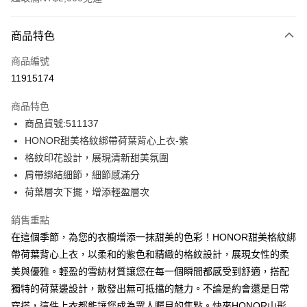
付款方式
商品特色
信用卡一次付款
商品編號
超商取貨付款
11915174
LINE Pay
商品特色
Apple Pay
商品貨號:511137
HONOR甜美格紋綁帶荷葉背心上衣-紫
街口支付
格紋印花設計，展現清新甜美氛圍
悠遊付
肩帶綁結細節，細節感滿分
荷葉層次下擺，增添輕盈層次
Google Pay
銷售重點
ATM付款
在這個季節，為您的衣櫥增添一抹甜美的色彩！HONOR甜美格紋綁
帶荷葉背心上衣，以柔和的紫色和精緻的格紋設計，展現女性的柔
運送方式
美與優雅。輕盈的雪紡材質讓您在每一個瞬間都感受到舒適，搭配
全家取貨付款 -訂單滿 $2000 元即享免運服務，未滿則另收
獨特的荷葉邊設計，散發出無可抵擋的魅力。不論是約會還是日常
$80 元物流費用。
穿搭，這件上衣都能讓您成為眾人矚目的焦點。快來HONOR山形