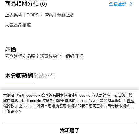
商品相關分類 (6)
查看全部
上衣系列｜TOPS
雪紡 | 蕾絲上衣
人氣商品推薦
評價
喜歡這個商品嗎？購買後給他一個好評吧
本分類熱銷
全站排行
本網站中使用 cookie，欲查詢有關本網站使用 cookie 方式之詳情，及若您不希
熱門標籤
望在電腦上使用 cookie 時應如何變更電腦的 cookie 設定，請參閱本網站「
隱私
權條款
」之 Cookie 聲明。您繼續使用本網站即表示您同意本公司得按本網站使
用條款之 Cookie 聲明使用 cookie。
了解更多 >
我知道了