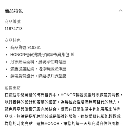
付款方式
商品特色
信用卡一次付款
商品編號
超商取貨付款
11874713
LINE Pay
商品特色
Apple Pay
商品貨號:919261
HONOR輕奢燙鑽丹寧鍊帶肩背包-藍
街口支付
丹寧紋理面料，展現率性時髦感
悠遊付
滿版燙鑽點綴，增添精緻光澤感
鍊帶肩背設計，輕鬆提升造型感
Google Pay
銷售重點
ATM付款
在這個瞬息萬變的時尚世界中，HONOR輕奢燙鑽丹寧鍊帶肩背包，
以其獨特的設計和奢華的細節，為每位女性增添無可替代的魅力。
運送方式
藍色丹寧與燙鑽元素完美結合，讓您在日常生活中也能展現出時尚
全家取貨付款 -訂單滿 $2000 元即享免運服務，未滿則另收
品味。無論是搭配休閒裝或是優雅的服飾，這款肩背包都能輕鬆成
$80 元物流費用。
為您的時尚亮點。選擇HONOR，讓您的每一天都充滿自信與風格。
每筆NT$80，滿NT$2,000(含以上)免運費