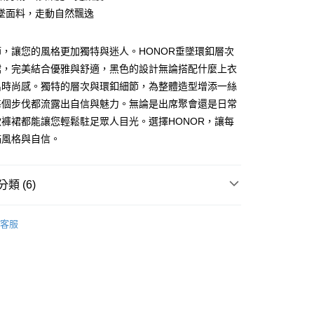
墜面料，走動自然飄逸
y
，讓您的風格更加獨特與迷人。HONOR垂墜環釦層次
裙，完美結合優雅與舒適，黑色的設計無論搭配什麼上衣
出時尚感。獨特的層次與環釦細節，為整體造型增添一絲
每個步伐都流露出自信與魅力。無論是出席聚會還是日常
褲裙都能讓您輕鬆駐足眾人目光。選擇HONOR，讓每
滿風格與自信。
款 -訂單滿 $2000 元即享免運服務，未滿則另收
流費用。
0，滿NT$2,000(含以上)免運費
類 (6)
取貨-訂單滿 $2000 元即享免運服務-未滿則另收
BOTTOMS
長褲 | 裙
流費
客服
0，滿NT$2,000(含以上)免運費
付款-訂單滿 $2000 元即享免運服務-未滿則另收 $8
特價．現正熱賣中🌷】
❤ 風格策展．精選嚴選
費
80
0，滿NT$2,000(含以上)免運費