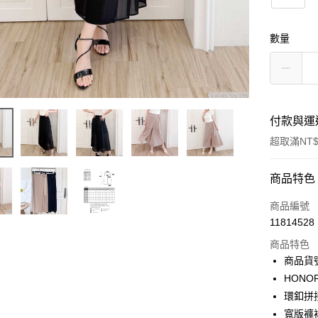
數量
付款與運
超取滿NT$
付款方式
商品特色
信用卡一
商品編號
11814528
超商取貨
商品特色
LINE Pay
商品貨號
HON
Apple Pay
環釦拼
街口支付
寬版褲