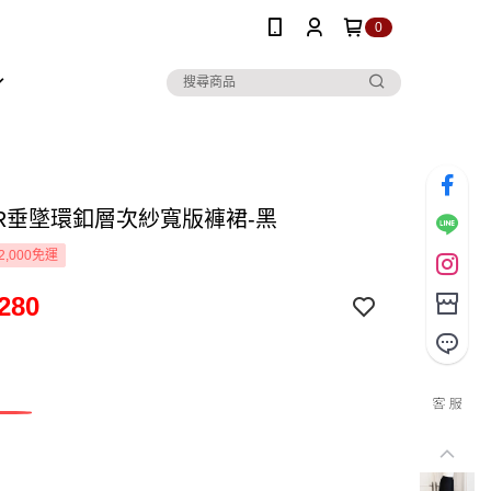
0
OR垂墜環釦層次紗寬版褲裙-黑
2,000免運
280