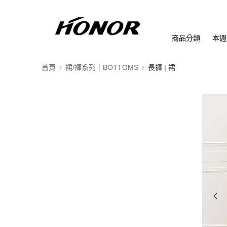
商品分類
本週
首頁
裙/褲系列｜BOTTOMS
長褲 | 裙