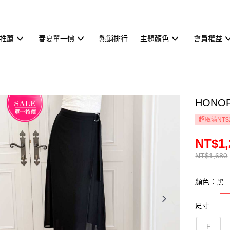
推薦
春夏單一價
熱銷排行
主題顏色
會員權益
HON
超取滿NT$
NT$1,
NT$1,680
顏色：黑
尺寸
F