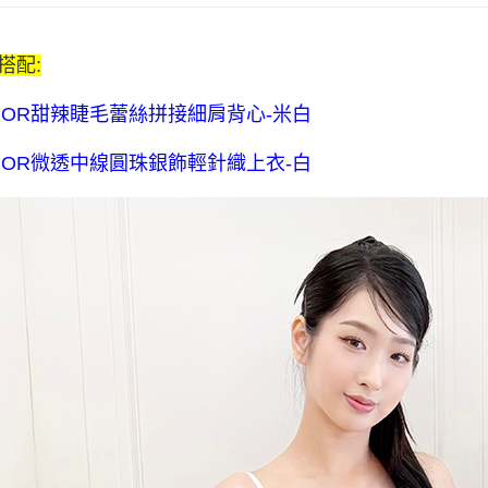
裙/褲系列｜
7-11付款
主題顏色｜Co
$80 元物
搭配:
每筆NT$8
NOR甜辣睫毛蕾絲拼接細肩背心-米白
宅配送到家-
流費
NOR微透中線圓珠銀飾輕針織上衣-白
每筆NT$1