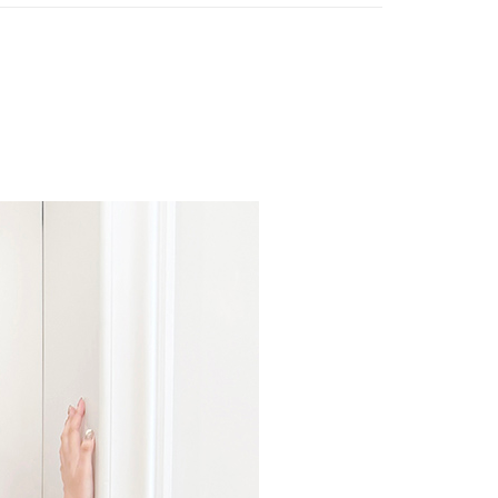
BOTTOMS
寬褲 | 裙
後取貨-訂單滿 $2000 元即享免運服務-未滿則另收
lor Code
🖤墨色調
流費
0，滿NT$2,000(含以上)免運費
訂單滿 $2000 元即享免運服務-未滿則另收 $120 元物
20，滿NT$2,000(含以上)免運費