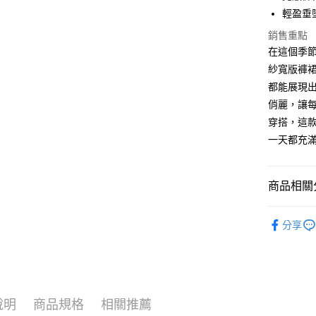
輕盈垂
悠遊付
銷售重點
Google Pa
在這個季節
ATM付款
紗寬版褲
都能展現
俏麗，讓
運送方式
穿搭，這款
一天都充
全家取貨付
$80 元物
每筆NT$8
商品相關分
全家付款後
裙/褲系列｜
$80 元物
分享
優雅甜美
每筆NT$8
休閒流行
7-11取貨
【春夏單一
0 元物流
$1080-15
說明
商品規格
相關推薦
每筆NT$8