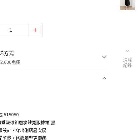
送方式
清除
2,000免運
紀錄
次付款
付款
:515050
OR垂墜環釦層次紗寬版褲裙-黑
接設計，穿出俐落層次感
裙剪裁，修飾腿型更顯瘦