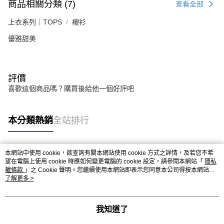
商品相關分類 (7)
查看全部
上衣系列｜TOPS
襯衫
優雅甜美
評價
喜歡這個商品嗎？購買後給他一個好評吧
本分類熱銷
全站排行
本網站中使用 cookie，欲查詢有關本網站使用 cookie 方式之詳情，及若您不希
熱門標籤
望在電腦上使用 cookie 時應如何變更電腦的 cookie 設定，請參閱本網站「
隱私
權條款
」之 Cookie 聲明。您繼續使用本網站即表示您同意本公司得按本網站使
用條款之 Cookie 聲明使用 cookie。
了解更多 >
我知道了