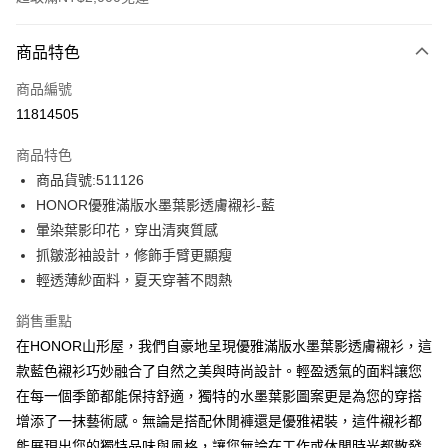
付款方式
商品特色
信用卡一次付款
商品編號
超商取貨付款
11814505
LINE Pay
商品特色
Apple Pay
商品貨號:511126
HONOR優雅滿版水墨葉影透膚襯衫-藍
街口支付
暈染葉影印花，穿出清爽質感
悠遊付
抓皺澎袖設計，修飾手臂更顯瘦
輕透薄紗面料，夏天穿著不悶熱
Google Pay
銷售重點
ATM付款
在HONOR山形屋，我們自豪地呈現優雅滿版水墨葉影透膚襯衫，這
款藍色襯衫巧妙融合了自然之美與時尚設計。輕盈透氣的面料讓您
運送方式
在每一個季節都能保持舒適，獨特的水墨葉影圖案更是為您的穿搭
全家取貨付款 -訂單滿 $2000 元即享免運服務，未滿則另收
增添了一抹藝術感。無論是搭配休閒褲還是優雅裙裝，這件襯衫都
$80 元物流費用。
能展現出您的獨特品味與風格，讓您無論在工作或休閒時光都散發