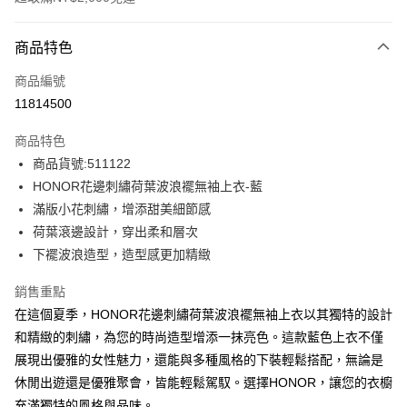
付款方式
商品特色
信用卡一次付款
商品編號
超商取貨付款
11814500
LINE Pay
商品特色
Apple Pay
商品貨號:511122
HONOR花邊刺繡荷葉波浪襬無袖上衣-藍
街口支付
滿版小花刺繡，增添甜美細節感
悠遊付
荷葉滾邊設計，穿出柔和層次
下襬波浪造型，造型感更加精緻
Google Pay
銷售重點
ATM付款
在這個夏季，HONOR花邊刺繡荷葉波浪襬無袖上衣以其獨特的設計
和精緻的刺繡，為您的時尚造型增添一抹亮色。這款藍色上衣不僅
運送方式
展現出優雅的女性魅力，還能與多種風格的下裝輕鬆搭配，無論是
全家取貨付款 -訂單滿 $2000 元即享免運服務，未滿則另收
休閒出遊還是優雅聚會，皆能輕鬆駕馭。選擇HONOR，讓您的衣櫥
$80 元物流費用。
充滿獨特的風格與品味。