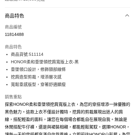
付款方式
商品特色
信用卡一次付款
商品編號
超商取貨付款
11814488
LINE Pay
商品特色
Apple Pay
商品貨號:511114
HONOR柔和垂墜領挖肩寬版上衣-黑
街口支付
垂墜領口設計，修飾頸部線條
悠遊付
挖肩造型剪裁，增添層次感
寬鬆垂感版型，穿著舒適顯瘦
Google Pay
銷售重點
ATM付款
探索HONOR柔和垂墜領挖肩寬版上衣，為您的穿搭增添一抹優雅的
黑色魅力。這款上衣不僅設計獨特，挖肩的剪裁展現出迷人的肩
運送方式
線，搭配輕盈的面料，讓您在每個場合都能自在展現自我。無論是
全家取貨付款 -訂單滿 $2000 元即享免運服務，未滿則另收
休閒搭配牛仔褲，還是與裙裝相襯，都能輕鬆駕馭。選擇HONOR，
$80 元物流費用。
讓每一天的穿搭都充滿自信與風格。立即前往HONOR山形屋，為您