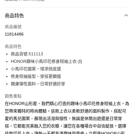
付款方式
商品特色
信用卡一次付款
商品編號
超商取貨付款
11814486
LINE Pay
商品特色
Apple Pay
商品貨號:511113
HONOR趣味小馬印花修身短袖上衣-白
街口支付
小馬印花圖案，增添俏皮感
悠遊付
修身短袖版型，穿搭更顯瘦
親膚彈性面料，日常舒適好穿
Google Pay
銷售重點
ATM付款
在HONOR山形屋，我們精心打造的趣味小馬印花修身短袖上衣，為
您帶來獨特的時尚體驗。這款上衣以柔軟舒適的面料製作，搭配可
運送方式
愛的馬兒圖案，展現出活潑與個性。無論是休閒出遊還是日常穿
全家取貨付款 -訂單滿 $2000 元即享免運服務，未滿則另收
搭，它都能完美融入您的衣櫥，讓您在各種場合中自信綻放。選擇
$80 元物流費用。
這款印花上衣，讓每一天都充滿趣味與風格。立即來HONOR山形