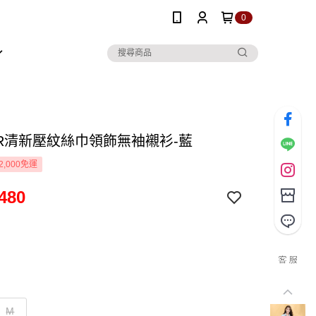
0
OR清新壓紋絲巾領飾無袖襯衫-藍
2,000免運
480
M