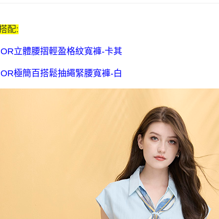
【本週推
7-11付款
夏季清爽系列
$80 元物
搭配:
每筆NT$8
亮色調焦點｜
NOR立體腰摺輕盈格紋寬褲-卡其
主題顏色｜Co
宅配送到家-
流費
NOR極簡百搭鬆抽繩緊腰寬褲-白
每筆NT$1