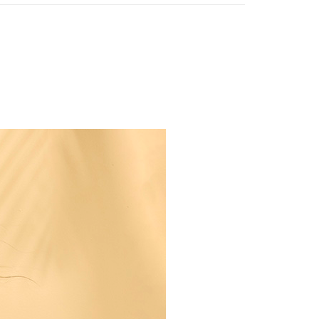
薦】
◆ 07.16
後取貨-訂單滿 $2000 元即享免運服務-未滿則另收
｜SUMMER FRESH EDIT
流費
0，滿NT$2,000(含以上)免運費
VIBRANT HUES
lor Code
🌊海風藍
訂單滿 $2000 元即享免運服務-未滿則另收 $120 元物
20，滿NT$2,000(含以上)免運費