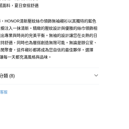
感面料，夏日穿搭舒適
y
，HONOR清新壓紋絲巾領飾無袖襯衫以其獨特的藍色
衣櫥注入一抹清新。精緻的壓紋設計與優雅的絲巾領飾相
現出專業與時尚的完美平衡。無袖的設計讓您在炎熱的日
保持舒適，同時也為層搭創造無限可能。無論是辦公室、
休閒聚會，這件襯衫都將成為您自信的最佳夥伴。選擇
，讓每一天都充滿風格與品味。
款 -訂單滿 $2000 元即享免運服務，未滿則另收
流費用。
0，滿NT$2,000(含以上)免運費
類 (8)
取貨-訂單滿 $2000 元即享免運服務-未滿則另收
TOPS
襯衫
流費
客服
0，滿NT$2,000(含以上)免運費
付款-訂單滿 $2000 元即享免運服務-未滿則另收 $8
特價．現正熱賣中🌷】
❤ 風格策展．精選嚴選
費
80
0，滿NT$2,000(含以上)免運費