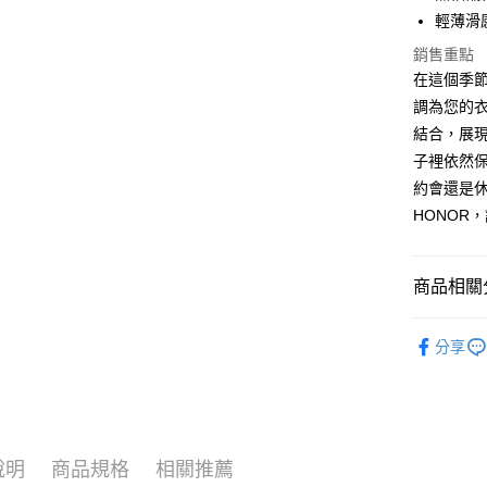
輕薄滑
悠遊付
銷售重點
Google Pa
在這個季節
ATM付款
調為您的
結合，展
子裡依然
運送方式
約會還是
HONOR
全家取貨付
$80 元物
每筆NT$8
商品相關分
全家付款後
上衣系列｜
$80 元物
分享
優雅甜美
每筆NT$8
宴會派對
7-11取貨
【春夏單一
0 元物流
$1080-15
說明
商品規格
相關推薦
每筆NT$8