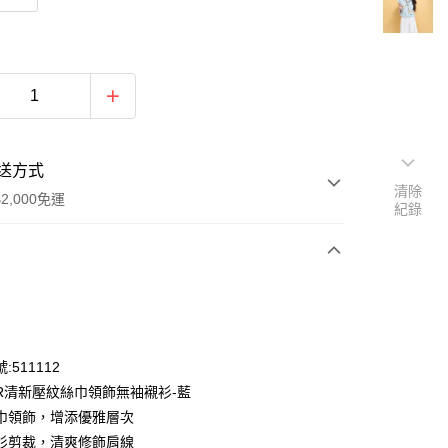
送方式
清除
2,000免運
紀錄
次付款
付款
:511112
OR清新壓紋絲巾領飾無袖襯衫-藍
巾領飾，增添優雅層次
衫剪裁，清爽修飾肩線