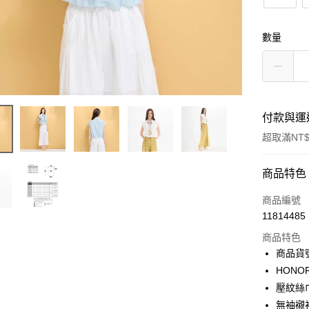
數量
付款與運
超取滿NT$
付款方式
商品特色
信用卡一
商品編號
11814485
超商取貨
商品特色
LINE Pay
商品貨號
HON
Apple Pay
壓紋絲
街口支付
無袖襯