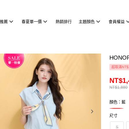
推薦
春夏單一價
熱銷排行
主題顏色
會員權益
HON
超取滿NT$
NT$1,
NT$1,880
顏色：藍
尺寸
S