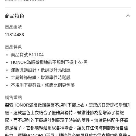
付款方式
商品特色
信用卡一次付款
商品編號
超商取貨付款
11814483
LINE Pay
商品特色
Apple Pay
商品貨號:511104
HONOR滿版微鑽鍊飾不規則下擺上衣-黑
街口支付
滿版微鑽設計，低調提升亮眼感
悠遊付
金屬鍊飾點綴，增添率性時髦感
不規則下擺剪裁，修飾比例更俐落
Google Pay
銷售重點
ATM付款
探索HONOR滿版微鑽鍊飾不規則下擺上衣，讓您的日常穿搭瞬間升
級。這款黑色上衣結合了優雅與獨特，微鑽鍊飾為您增添了精緻
運送方式
感，而不規則的下擺設計則展現了時尚的隨性。無論是搭配牛仔褲
全家取貨付款 -訂單滿 $2000 元即享免運服務，未滿則另收
還是裙子，它都能輕鬆駕馭各種場合，讓您在任何時刻都散發自信
$80 元物流費用。
魅力。選擇HONOR山形屋，讓這件必備單品成為您衣櫥中的亮點。