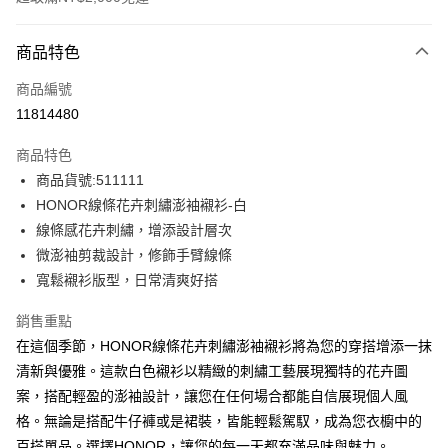
付款方式
商品特色
信用卡一次付款
商品編號
超商取貨付款
11814480
LINE Pay
商品特色
Apple Pay
商品貨號:511111
HONOR線條花卉刺繡澎袖襯衫-白
街口支付
線條感花卉刺繡，增添設計層次
悠遊付
微澎袖剪裁設計，修飾手臂線條
寬鬆襯衫版型，日常清爽好搭
Google Pay
銷售重點
ATM付款
在這個季節，HONOR線條花卉刺繡澎袖襯衫將為您的穿搭增添一抹
清新與優雅。這款白色襯衫以精緻的刺繡工藝展現獨特的花卉圖
運送方式
案，搭配輕盈的澎袖設計，讓您在任何場合都能自信展現個人風
全家取貨付款 -訂單滿 $2000 元即享免運服務，未滿則另收
格。無論是搭配牛仔褲或是裙裝，皆能輕鬆駕馭，成為您衣櫥中的
$80 元物流費用。
百搭單品。選擇HONOR，讓您的每一天都充滿品味與魅力。