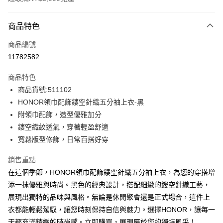
付款方式
商品特色
信用卡一次付款
商品編號
超商取貨付款
11782582
LINE Pay
商品特色
Apple Pay
商品貨號:511102
HONOR領巾配飾鏤空針織五分袖上衣-黑
街口支付
附領巾配飾，造型優雅加分
悠遊付
鏤空織紋透氣，穿著輕盈舒適
寬鬆版型修飾，日常百搭好穿
Google Pay
銷售重點
ATM付款
在這個季節，HONOR領巾配飾鏤空針織五分袖上衣，為您的穿搭增
添一抹優雅與時尚。黑色的經典設計，搭配細緻的鏤空針織工藝，
運送方式
展現出獨特的品味與風格。無論是休閒聚會還是正式場合，這件上
全家取貨付款 -訂單滿 $2000 元即享免運服務，未滿則另收
衣都能輕鬆駕馭，讓您時刻保持自信與魅力。選擇HONOR，讓每一
$80 元物流費用。
天都充滿精緻的時尚感。立即購買，展現屬於您的獨特風采！