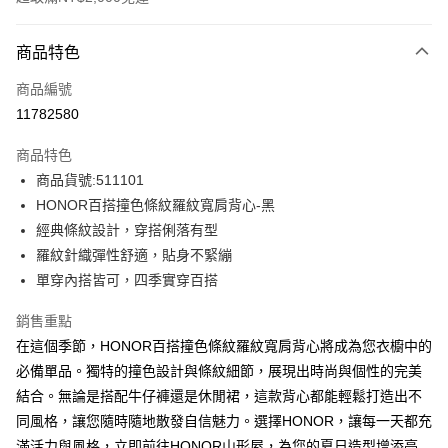
付款方式
商品特色
信用卡一次付款
商品編號
超商取貨付款
11782580
LINE Pay
商品特色
Apple Pay
商品貨號:511101
HONOR百搭撞色條紋羅紋寬肩背心-黑
街口支付
經典條紋設計，穿搭俐落有型
悠遊付
羅紋針織彈性舒適，貼身不緊繃
單穿內搭皆可，四季實穿百搭
Google Pay
銷售重點
ATM付款
在這個季節，HONOR百搭撞色條紋羅紋寬肩背心將成為您衣櫥中的
必備單品。獨特的撞色設計與條紋細節，展現出時尚與個性的完美
運送方式
結合。無論是搭配牛仔褲還是休閒裙，這款背心都能輕鬆打造出不
全家取貨付款 -訂單滿 $2000 元即享免運服務，未滿則另收
同風格，讓您隨時隨地散發自信魅力。選擇HONOR，讓每一天都充
$80 元物流費用。
滿活力與風格，立即前往HONOR山形屋，為您的夏日造型增添亮