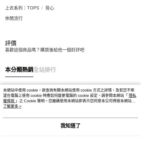
上衣系列｜TOPS
背心
休閒流行
評價
喜歡這個商品嗎？購買後給他一個好評吧
本分類熱銷
全站排行
本網站中使用 cookie，欲查詢有關本網站使用 cookie 方式之詳情，及若您不希
熱門標籤
望在電腦上使用 cookie 時應如何變更電腦的 cookie 設定，請參閱本網站「
隱私
權條款
」之 Cookie 聲明。您繼續使用本網站即表示您同意本公司得按本網站使
用條款之 Cookie 聲明使用 cookie。
了解更多 >
我知道了