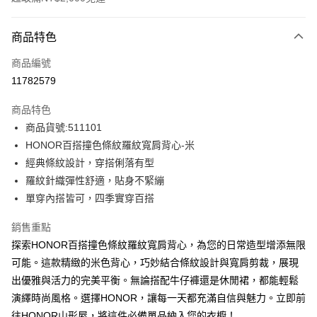
付款方式
商品特色
信用卡一次付款
商品編號
超商取貨付款
11782579
LINE Pay
商品特色
Apple Pay
商品貨號:511101
HONOR百搭撞色條紋羅紋寬肩背心-米
街口支付
經典條紋設計，穿搭俐落有型
悠遊付
羅紋針織彈性舒適，貼身不緊繃
單穿內搭皆可，四季實穿百搭
Google Pay
銷售重點
ATM付款
探索HONOR百搭撞色條紋羅紋寬肩背心，為您的日常造型增添無限
可能。這款精緻的米色背心，巧妙結合條紋設計與寬肩剪裁，展現
運送方式
出優雅與活力的完美平衡。無論搭配牛仔褲還是休閒裙，都能輕鬆
全家取貨付款 -訂單滿 $2000 元即享免運服務，未滿則另收
演繹時尚風格。選擇HONOR，讓每一天都充滿自信與魅力。立即前
$80 元物流費用。
往HONOR山形屋，將這件必備單品納入您的衣櫥！