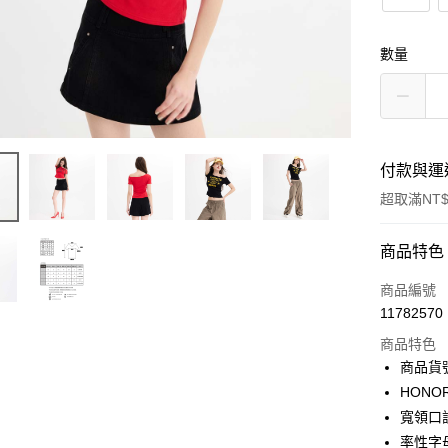
數量
付款與運
超取滿NT$
付款方式
商品特色
信用卡一
商品編號
11782570
超商取貨
商品特色
LINE Pay
商品貨號
HON
Apple Pay
寬領口
街口支付
率性字