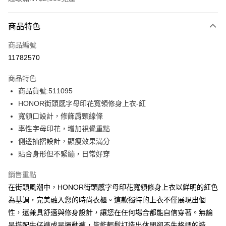
付款方式
商品特色
信用卡一次付款
商品編號
超商取貨付款
11782570
LINE Pay
商品特色
Apple Pay
商品貨號:511095
HONOR街頭感字母印花寬領修身上衣-紅
街口支付
寬領口設計，修飾肩頸線條
悠遊付
率性字母印花，增加視覺重點
側邊抽摺設計，顯瘦效果滿分
Google Pay
貼合身形但不緊繃，日常好穿
ATM付款
銷售重點
在街頭風潮中，HONOR街頭感字母印花寬領修身上衣以鮮明的紅色
運送方式
為基調，完美融入您的時尚衣櫃。這款獨特的上衣不僅展現出個
全家取貨付款 -訂單滿 $2000 元即享免運服務，未滿則另收
性，還兼具舒適與修身設計，讓您在任何場合都能自信穿著。無論
$80 元物流費用。
是搭配牛仔褲或是運動褲，皆能輕鬆打造出休閒卻不失格調的造