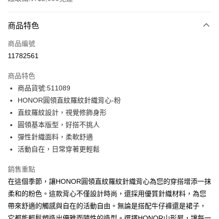
付款方式
商品特色
信用卡一次付款
商品編號
超商取貨付款
11782561
LINE Pay
商品特色
Apple Pay
商品貨號:511089
HONOR圓領直紋羅紋針織背心-粉
街口支付
直紋羅紋設計，視覺修飾身形
悠遊付
圓領基本版型，好搭不挑人
彈性針織面料，柔軟舒適
Google Pay
活動自在，日常穿著更輕鬆
ATM付款
銷售重點
在這個季節，讓HONOR圓領直紋羅紋針織背心為您的穿搭增添一抹
運送方式
柔和的粉色。這款背心不僅設計時尚，還採用優質針織材料，為您
全家取貨付款 -訂單滿 $2000 元即享免運服務，未滿則另收
帶來舒適的觸感與自在的活動自由。無論是搭配牛仔褲還是裙子，
$80 元物流費用。
它都能輕鬆塑造出優雅而隨性的造型。選擇HONOR山形屋，讓每一