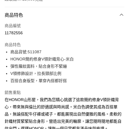
付款方式
商品特色
信用卡一次付款
商品編號
超商取貨付款
11782556
LINE Pay
商品特色
Apple Pay
商品貨號:511087
HONOR簡約修身V領針織背心-米白
街口支付
彈性羅紋面料，貼合身形不緊繃
悠遊付
V領修飾設計，拉長頸部比例
百搭合身版型，單穿內搭都好搭
Google Pay
銷售重點
ATM付款
在HONOR山形屋，我們為您精心挑選了這款簡約修身V領針織背
心，帶來無與倫比的舒適感與時尚感。米白色調使其成為百搭單
運送方式
品，無論搭配牛仔褲或裙子，都能展現出自然優雅的風格。柔軟的
全家取貨付款 -訂單滿 $2000 元即享免運服務，未滿則另收
針織材質緊緊貼合身形，營造出完美的輪廓，讓您隨時隨地都能自
$80 元物流費用。
信出門。選擇HONOR，讓每一個日常都充滿品味與格調。