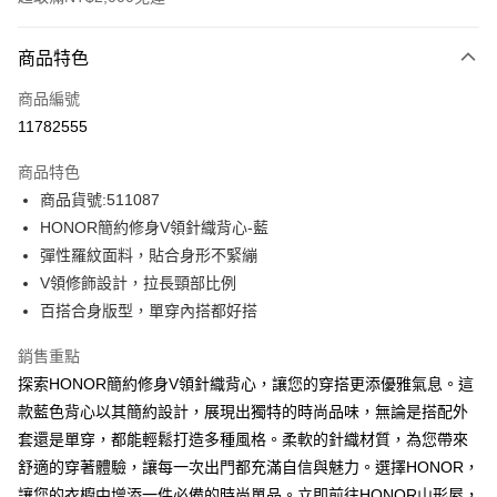
付款方式
商品特色
信用卡一次付款
商品編號
超商取貨付款
11782555
LINE Pay
商品特色
Apple Pay
商品貨號:511087
HONOR簡約修身V領針織背心-藍
街口支付
彈性羅紋面料，貼合身形不緊繃
悠遊付
V領修飾設計，拉長頸部比例
百搭合身版型，單穿內搭都好搭
Google Pay
銷售重點
ATM付款
探索HONOR簡約修身V領針織背心，讓您的穿搭更添優雅氣息。這
款藍色背心以其簡約設計，展現出獨特的時尚品味，無論是搭配外
運送方式
套還是單穿，都能輕鬆打造多種風格。柔軟的針織材質，為您帶來
全家取貨付款 -訂單滿 $2000 元即享免運服務，未滿則另收
舒適的穿著體驗，讓每一次出門都充滿自信與魅力。選擇HONOR，
$80 元物流費用。
讓您的衣櫥中增添一件必備的時尚單品。立即前往HONOR山形屋，