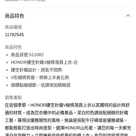
付款方式
商品特色
信用卡一次付款
商品編號
超商取貨付款
11782545
LINE Pay
商品特色
Apple Pay
商品貨號:511082
HONOR鏤空針織V線條落肩上衣-白
街口支付
鏤空針織設計，透氣不悶熱
悠遊付
V形線條剪裁，修飾上半身比例
細鑽點綴細節，低調增加精緻感
Google Pay
銷售重點
ATM付款
在這個季節，HONOR鏤空針織V線條落肩上衣以其獨特的設計與舒
適的材質，成為您衣櫃中的必備單品。潔白的色調搭配細緻的針織
運送方式
工藝，展現出優雅隨性的風格。無論是搭配牛仔褲或是優雅裙裝，
全家取貨付款 -訂單滿 $2000 元即享免運服務，未滿則另收
都能輕鬆打造出時尚造型。選擇HONOR山形屋，讓您的每一天都充
$80 元物流費用。
滿自信與魅力。立即擁有這件經典的針織上衣，為您的穿搭增添無