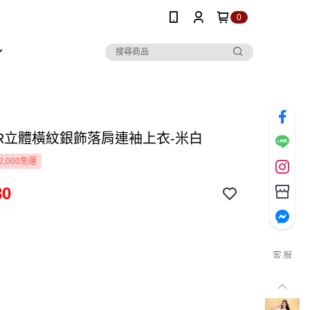
0
OR立體橫紋銀飾落肩連袖上衣-米白
2,000免運
80
白