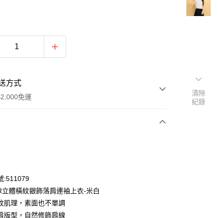
送方式
清除
2,000免運
紀錄
次付款
付款
:511079
OR立體橫紋銀飾落肩連袖上衣-米白
紋肌理，素面也不單調
肩版型，自然修飾肩線