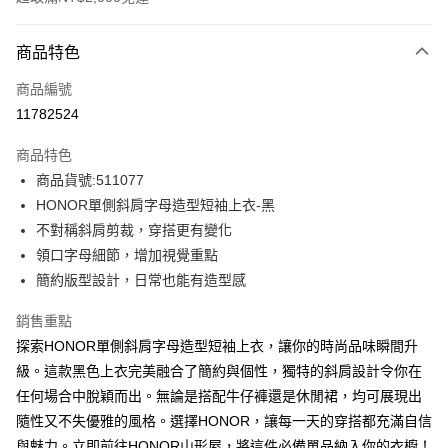
付款方式
商品特色
信用卡一次付款
商品編號
超商取貨付款
11782524
LINE Pay
商品特色
Apple Pay
商品貨號:511077
HONOR單側斜肩字母造型短袖上衣-黑
街口支付
不對稱斜肩剪裁，穿搭更有變化
悠遊付
領口字母細節，增加視覺重點
簡約版型設計，日常也能有造型感
Google Pay
銷售重點
ATM付款
探索HONOR單側斜肩字母造型短袖上衣，讓你的時尚品味瞬間升
級。這款黑色上衣完美融合了簡約與個性，獨特的斜肩設計令你在
運送方式
任何場合中脫穎而出。無論是搭配牛仔褲還是休閒裙，均可展現出
全家取貨付款 -訂單滿 $2000 元即享免運服務，未滿則另收
隨性又不失優雅的風格。選擇HONOR，讓每一天的穿搭都充滿自信
$80 元物流費用。
與魅力。立即前往HONOR山形屋，將這件必備單品納入你的衣櫥！