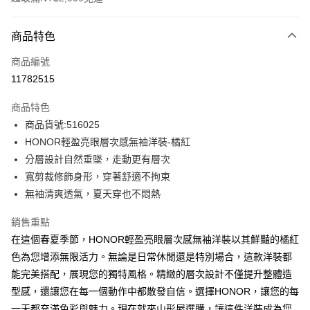
付款方式
商品特色
信用卡一次付款
商品編號
超商取貨付款
11782515
LINE Pay
商品特色
Apple Pay
商品貨號:516025
HONOR輕盈亮眼層次感無袖洋裝-橘紅
街口支付
分層設計自然垂墜，走動更有層次
悠遊付
寬剪裁修飾身形，穿著舒適不拘束
無袖清爽透氣，夏天穿也不悶熱
Google Pay
銷售重點
ATM付款
在這個春夏季節，HONOR輕盈亮眼層次感無袖洋裝以其鮮豔的橘紅
色為您增添無限活力。無論是日常休閒還是特別場合，這款洋裝都
運送方式
能完美搭配，展現您的獨特風格。精緻的層次設計不僅提升整體造
全家取貨付款 -訂單滿 $2000 元即享免運服務，未滿則另收
型感，還讓您在每一個動作中都散發自信。選擇HONOR，讓您的每
$80 元物流費用。
一天都充滿色彩與魅力。現在就來山形屋選購，讓這件洋裝成為您