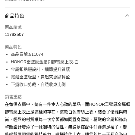
付款方式
商品特色
信用卡一次付款
商品編號
超商取貨付款
11782507
LINE Pay
商品特色
Apple Pay
商品貨號:511074
HONOR垂墜感金屬釦飾雪紡上衣-白
街口支付
金屬釦點綴設計，細節提升質感
悠遊付
寬鬆垂墜版型，穿起來更顯輕盈
下擺收口剪裁，自然收束比例
Google Pay
銷售重點
ATM付款
在每個衣櫃中，總有一件令人心動的單品，而HONOR垂墜感金屬釦
飾雪紡上衣正是這樣的存在。這款白色雪紡上衣，結合了優雅與時
運送方式
尚，輕盈的材質讓每一次穿著都如同置身雲端。精緻的金屬釦飾為
全家取貨付款 -訂單滿 $2000 元即享免運服務，未滿則另收
整體設計增添了一抹獨特的個性，無論是搭配牛仔褲還是裙子，都
$80 元物流費用。
能輕鬆展現您的獨特魅力。選擇這件上衣，讓您的每一天都充滿自