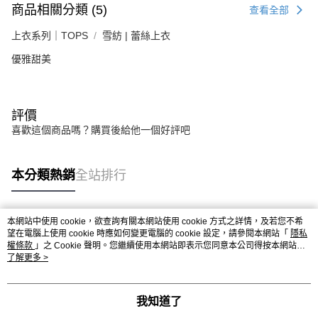
商品相關分類 (5)
查看全部
上衣系列｜TOPS
雪紡 | 蕾絲上衣
優雅甜美
評價
喜歡這個商品嗎？購買後給他一個好評吧
本分類熱銷
全站排行
本網站中使用 cookie，欲查詢有關本網站使用 cookie 方式之詳情，及若您不希
熱門標籤
望在電腦上使用 cookie 時應如何變更電腦的 cookie 設定，請參閱本網站「
隱私
權條款
」之 Cookie 聲明。您繼續使用本網站即表示您同意本公司得按本網站使
用條款之 Cookie 聲明使用 cookie。
了解更多 >
我知道了