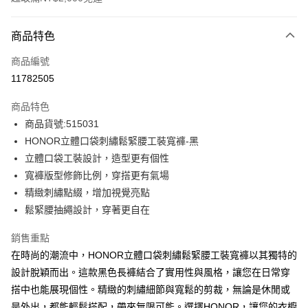
付款方式
商品特色
信用卡一次付款
商品編號
超商取貨付款
11782505
LINE Pay
商品特色
Apple Pay
商品貨號:515031
HONOR立體口袋刺繡鬆緊腰工裝寬褲-黑
街口支付
立體口袋工裝設計，造型更有個性
悠遊付
寬褲版型修飾比例，穿搭更有氣場
精緻刺繡點綴，增加視覺亮點
Google Pay
鬆緊腰抽繩設計，穿著更自在
ATM付款
銷售重點
在時尚的潮流中，HONOR立體口袋刺繡鬆緊腰工裝寬褲以其獨特的
運送方式
設計脫穎而出。這款黑色長褲結合了實用性與風格，讓您在日常穿
全家取貨付款 -訂單滿 $2000 元即享免運服務，未滿則另收
搭中也能展現個性。精緻的刺繡細節與寬鬆的剪裁，無論是休閒或
$80 元物流費用。
是外出，都能輕鬆搭配，帶來無限可能。選擇HONOR，讓您的衣櫥