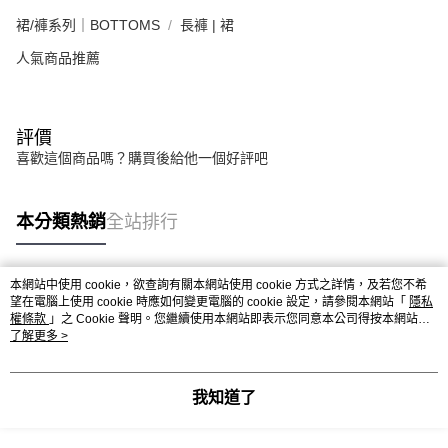
裙/褲系列｜BOTTOMS
長褲 | 裙
人氣商品推薦
評價
喜歡這個商品嗎？購買後給他一個好評吧
本分類熱銷
全站排行
本網站中使用 cookie，欲查詢有關本網站使用 cookie 方式之詳情，及若您不希
熱門標籤
望在電腦上使用 cookie 時應如何變更電腦的 cookie 設定，請參閱本網站「
隱私
權條款
」之 Cookie 聲明。您繼續使用本網站即表示您同意本公司得按本網站使
用條款之 Cookie 聲明使用 cookie。
了解更多 >
我知道了