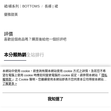
裙/褲系列｜BOTTOMS
長褲 | 裙
優雅甜美
評價
喜歡這個商品嗎？購買後給他一個好評吧
本分類熱銷
全站排行
本網站中使用 cookie，欲查詢有關本網站使用 cookie 方式之詳情，及若您不希
熱門標籤
望在電腦上使用 cookie 時應如何變更電腦的 cookie 設定，請參閱本網站「
隱私
權條款
」之 Cookie 聲明。您繼續使用本網站即表示您同意本公司得按本網站使
用條款之 Cookie 聲明使用 cookie。
了解更多 >
我知道了