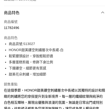
付款方式
商品特色
信用卡一次付款
商品編號
超商取貨付款
11782496
LINE Pay
商品特色
Apple Pay
商品貨號:513027
HONOR甜美鏤空刺繡層次中長裙-白
街口支付
鬆緊腰頭設計，穿脫輕鬆舒適
悠遊付
多層蛋糕剪裁，修飾下身比例
下擺鏤空，細節更有質感
Google Pay
甜美花朵刺繡，增加細節
ATM付款
銷售重點
在這個季節，HONOR甜美鏤空刺繡層次中長裙以其獨特的設計和精
運送方式
緻的刺繡將您的穿搭提升到全新境界。每一層的纖細紋理與純淨的
全家取貨付款 -訂單滿 $2000 元即享免運服務，未滿則另收
白色相互輝映，展現出優雅與浪漫的氛圍。無論是日常出門或特別
$80 元物流費用。
場合，這款裙子都能為您增添無限魅力，讓您成為眾人矚目的焦