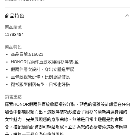
付款方式
商品特色
信用卡一次付款
商品編號
超商取貨付款
11782494
LINE Pay
商品特色
Apple Pay
商品貨號:516023
HONOR假兩件直紋收腰襯衫洋裝-藍
街口支付
假兩件層次設計，穿出立體造型感
悠遊付
直條紋視覺延伸，比例更顯修長
襯衫版型俐落有型，日常也好搭
Google Pay
銷售重點
ATM付款
探索HONOR假兩件直紋收腰襯衫洋裝，藍色的優雅設計讓您在任何
場合中都能脫穎而出。這款洋裝巧妙結合了襯衫的清新與連身裙的
運送方式
女性魅力，完美展現您的身形曲線。無論是日常出遊還是約會聚
全家取貨付款 -訂單滿 $2000 元即享免運服務，未滿則另收
會，搭配簡約配飾即可輕鬆駕馭。立即為您的衣櫥增添這款時尚單
$80 元物流費用。
品，讓每一天都充滿自信與風格！