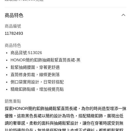
付款方式
商品特色
信用卡一次付款
商品編號
超商取貨付款
11782493
LINE Pay
商品特色
Apple Pay
商品貨號:513026
HONOR簡約釦飾抽繩鬆緊直筒長裙-黑
街口支付
鬆緊抽繩腰圍，穿著更舒適
悠遊付
直筒修身剪裁，線條更俐落
側口袋實用設計，日常好搭配
Google Pay
精緻釦飾點綴，增加視覺亮點
ATM付款
銷售重點
探索HONOR簡約釦飾抽繩鬆緊直筒長裙，為你的時尚造型增添一抹
運送方式
優雅。這款黑色長裙以簡約設計為特色，搭配精緻釦飾，展現出低
全家取貨付款 -訂單滿 $2000 元即享免運服務，未滿則另收
調的奢華感。柔軟的面料與抽繩鬆緊設計，讓你在穿著時感受到無
$80 元物流費用。
比的舒適與自在，無論是搭配休閒上衣或正式襯衫，都能輕鬆駕馭