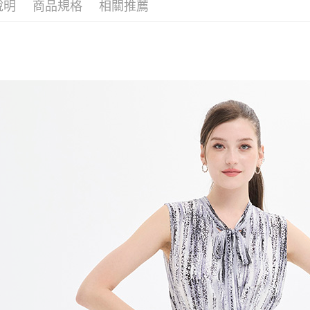
說明
商品規格
相關推薦
7-11付款
$1680+
$80 元物
【本週推
每筆NT$8
夏季清爽系列
宅配送到家-
流費
每筆NT$1