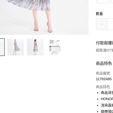
數量
付款與運
超取滿NT$
付款方式
商品特色
信用卡一
商品編號
11782485
超商取貨
商品特色
LINE Pay
商品貨號
HON
Apple Pay
渲染直
街口支付
綁帶領