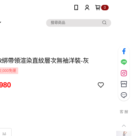
0
OR綁帶領渲染直紋層次無袖洋裝-灰
2,000免運
980
M