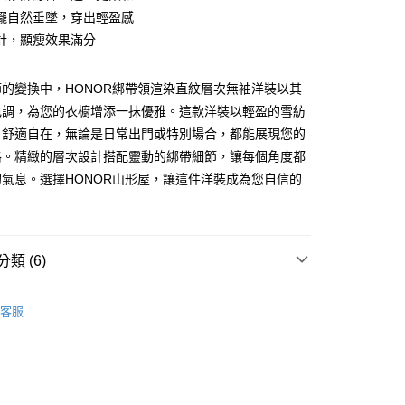
擺自然垂墜，穿出輕盈感
計，顯瘦效果滿分
y
的變換中，HONOR綁帶領渲染直紋層次無袖洋裝以其
色調，為您的衣櫥增添一抹優雅。這款洋裝以輕盈的雪紡
，舒適自在，無論是日常出門或特別場合，都能展現您的
格。精緻的層次設計搭配靈動的綁帶細節，讓每個角度都
氣息。選擇HONOR山形屋，讓這件洋裝成為您自信的
款 -訂單滿 $2000 元即享免運服務，未滿則另收
。
流費用。
0，滿NT$2,000(含以上)免運費
類 (6)
取貨-訂單滿 $2000 元即享免運服務-未滿則另收
流費
｜CO-ORD SETS / DRESSES
雪紡｜蕾絲｜花布
0，滿NT$2,000(含以上)免運費
客服
付款-訂單滿 $2000 元即享免運服務-未滿則另收 $8
費
0，滿NT$2,000(含以上)免運費
特價．現正熱賣中🌷】
❤ 年度必備．明星首選