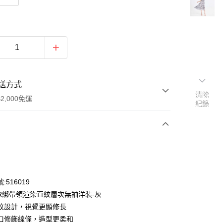
送方式
清除
2,000免運
紀錄
次付款
付款
:516019
OR綁帶領渲染直紋層次無袖洋裝-灰
紋設計，視覺更顯修長
口修飾線條，造型更柔和