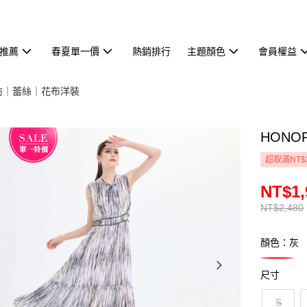
推薦
春夏單一價
熱銷排行
主題顏色
會員權益
紡｜蕾絲｜花布洋裝
HON
超取滿NT$
NT$1,
NT$2,480
顏色：灰
尺寸
S