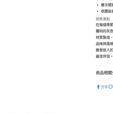
層次裙
悠遊付
收腰設
Google Pa
銷售重點
ATM付款
在每個季節
獨特的灰
材質製成
運送方式
品味與風
散發迷人的
全家取貨付
最佳伴侶
$80 元物
每筆NT$8
商品相關分
全家付款後
$80 元物
套裝/洋裝系列
每筆NT$8
分享
洋裝
7-11取貨
優雅甜美
0 元物流
宴會派對
每筆NT$8
【春夏單一