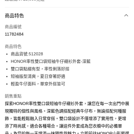
付款方式
商品特色
信用卡一次付款
商品編號
超商取貨付款
11782484
LINE Pay
商品特色
Apple Pay
商品貨號:512028
HONOR率性雙口袋短袖牛仔襯衫外套-深藍
街口支付
雙口袋點綴有型，率性俐落好搭
悠遊付
短袖版型清爽，夏日穿著舒適
輕盈牛仔面料，單穿外搭皆可
Google Pay
銷售重點
ATM付款
探索HONOR率性雙口袋短袖牛仔襯衫外套，讓您在每一次出門中展
現獨特的個性與風格。深藍色調搭配經典牛仔布，無論搭配何種服
運送方式
飾，皆能輕鬆融入日常穿搭。雙口袋設計不僅增添了實用性，更增
全家取貨付款 -訂單滿 $2000 元即享免運服務，未滿則另收
添了時尚感，適合各種場合。讓這件外套成為您衣櫥中的必備單
$80 元物流費用。
品，為您的每一天增添一抹隨性與魅力。立即前往HONOR山形屋選