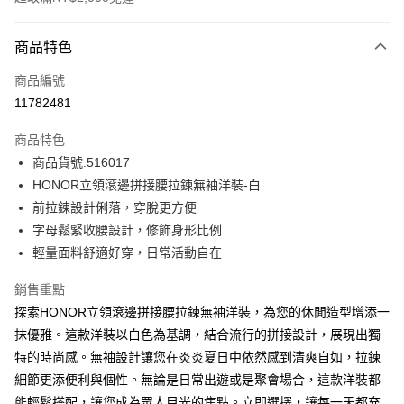
付款方式
商品特色
信用卡一次付款
商品編號
超商取貨付款
11782481
LINE Pay
商品特色
Apple Pay
商品貨號:516017
HONOR立領滾邊拼接腰拉鍊無袖洋裝-白
街口支付
前拉鍊設計俐落，穿脫更方便
悠遊付
字母鬆緊收腰設計，修飾身形比例
輕量面料舒適好穿，日常活動自在
Google Pay
銷售重點
ATM付款
探索HONOR立領滾邊拼接腰拉鍊無袖洋裝，為您的休閒造型增添一
抹優雅。這款洋裝以白色為基調，結合流行的拼接設計，展現出獨
運送方式
特的時尚感。無袖設計讓您在炎炎夏日中依然感到清爽自如，拉鍊
全家取貨付款 -訂單滿 $2000 元即享免運服務，未滿則另收
細節更添便利與個性。無論是日常出遊或是聚會場合，這款洋裝都
$80 元物流費用。
能輕鬆搭配，讓您成為眾人目光的焦點。立即選擇，讓每一天都充