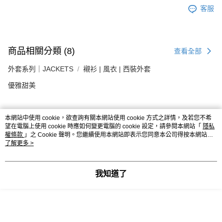
客服
商品相關分類 (8)
查看全部
外套系列｜JACKETS
襯衫 | 風衣 | 西裝外套
優雅甜美
本網站中使用 cookie，欲查詢有關本網站使用 cookie 方式之詳情，及若您不希
評價
望在電腦上使用 cookie 時應如何變更電腦的 cookie 設定，請參閱本網站「
隱私
喜歡這個商品嗎？購買後給他一個好評吧
權條款
」之 Cookie 聲明。您繼續使用本網站即表示您同意本公司得按本網站使
用條款之 Cookie 聲明使用 cookie。
了解更多 >
本分類熱銷
全站排行
我知道了
熱門標籤