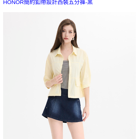
HONOR簡約釦帶設計西裝五分褲-黑