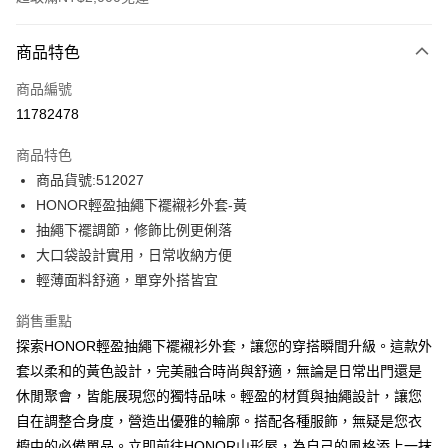
付款方式
商品特色
信用卡一次付款
商品編號
超商取貨付款
11782478
LINE Pay
商品特色
Apple Pay
商品貨號:512027
HONOR輕盈抽繩下襬襯衫外套-黃
街口支付
抽繩下襬調節，修飾比例更俐落
悠遊付
大口袋設計實用，日常收納方便
輕薄面料舒適，單穿外搭皆宜
Google Pay
銷售重點
ATM付款
探索HONOR輕盈抽繩下襬襯衫外套，讓您的穿搭瞬間升級。這款外
套以柔和的黃色設計，完美融合時尚與舒適，無論是日常出門還是
運送方式
休閒聚會，皆能展現您的獨特品味。輕盈的材質與抽繩設計，讓您
全家取貨付款 -訂單滿 $2000 元即享免運服務，未滿則另收
自在調整合身度，營造出優雅的輪廓。搭配各種服飾，無疑是您衣
$80 元物流費用。
櫥中的必備單品。立即前往HONOR山形屋，為自己的風格添上一抹