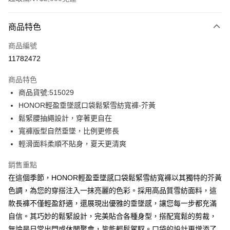
付款方式
商品特色
信用卡一次付款
商品編號
超商取貨付款
11782472
LINE Pay
商品特色
Apple Pay
商品貨號:515029
HONOR輕盈垂墜感口袋鬆緊雪紡寬褲-芥黃
街口支付
鬆緊腰抽繩設計，穿著更自在
悠遊付
寬褲版型自然垂墜，比例更修長
輕滑面料柔順不貼身，夏天更清爽
Google Pay
銷售重點
ATM付款
在這個季節，HONOR輕盈垂墜感口袋鬆緊雪紡寬褲以其獨特的芥黃
色調，為您的穿搭注入一抹亮麗的色彩。採用高品質雪紡面料，這
運送方式
款長褲不僅輕盈舒適，還展現出優雅的垂墜感，讓您每一步都充滿
全家取貨付款 -訂單滿 $2000 元即享免運服務，未滿則另收
自信。其巧妙的鬆緊設計，完美貼合各種身型，搭配寬鬆的剪裁，
$80 元物流費用。
無論是日常出門或休閒聚會，皆能輕鬆駕馭。口袋的設計更增添了