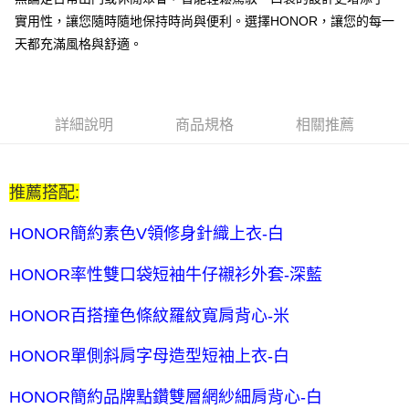
每筆NT$80，滿NT$2,000(含以上)免運費
實用性，讓您隨時隨地保持時尚與便利。選擇HONOR，讓您的每一
全家付款後取貨-訂單滿 $2000 元即享免運服務-未滿則另收
天都充滿風格與舒適。
$80 元物流費
每筆NT$80，滿NT$2,000(含以上)免運費
7-11取貨付款-訂單滿 $2000 元即享免運服務-未滿則另收 $80
詳細說明
商品規格
相關推薦
元物流費
每筆NT$80，滿NT$2,000(含以上)免運費
推薦搭配:
7-11付款後取貨-訂單滿 $2000 元即享免運服務-未滿則另收
$80 元物流費
HONOR簡約素色V領修身針織上衣-白
每筆NT$80，滿NT$2,000(含以上)免運費
HONOR率性雙口袋短袖牛仔襯衫外套-深藍
宅配送到家-訂單滿 $2000 元即享免運服務-未滿則另收 $120 元物
流費
HONOR百搭撞色條紋羅紋寬肩背心-米
每筆NT$120，滿NT$2,000(含以上)免運費
HONOR單側斜肩字母造型短袖上衣-白
HONOR簡約品牌點鑽雙層網紗細肩背心-白