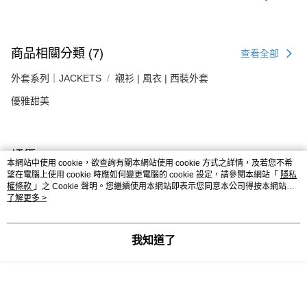
商品相關分類 (7)
查看全部
外套系列｜JACKETS
襯衫 | 風衣 | 西裝外套
優雅甜美
評價
本網站中使用 cookie，欲查詢有關本網站使用 cookie 方式之詳情，及若您不希
喜歡這個商品嗎？購買後給他一個好評吧
望在電腦上使用 cookie 時應如何變更電腦的 cookie 設定，請參閱本網站「
隱私
權條款
」之 Cookie 聲明。您繼續使用本網站即表示您同意本公司得按本網站使
用條款之 Cookie 聲明使用 cookie。
了解更多 >
本分類熱銷
全站排行
我知道了
熱門標籤