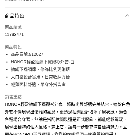
付款方式
商品特色
信用卡一次付款
商品編號
超商取貨付款
11782471
LINE Pay
商品特色
Apple Pay
商品貨號:512027
HONOR輕盈抽繩下襬襯衫外套-白
街口支付
抽繩下襬調節，修飾比例更俐落
悠遊付
大口袋設計實用，日常收納方便
輕薄面料舒適，單穿外搭皆宜
Google Pay
銷售重點
ATM付款
HONOR輕盈抽繩下襬襯衫外套，將時尚與舒適完美結合。這款白色
外套不僅展現出優雅的氣息，更透過抽繩設計增添了層次感，適合
運送方式
各種場合穿著。無論是搭配休閒裝還是正式服飾，都能輕鬆駕馭，
全家取貨付款 -訂單滿 $2000 元即享免運服務，未滿則另收
展現出獨特的個人風格。穿上它，讓每一步都充滿自信與魅力。立
$80 元物流費用。
即在HONOR山形屋選購，為您的衣櫥增添一抹亮麗的風采！