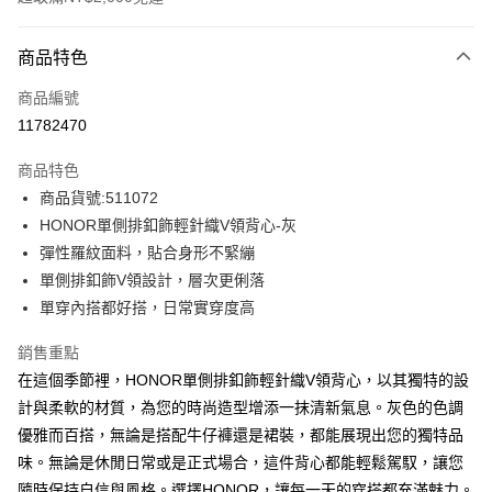
付款方式
商品特色
信用卡一次付款
商品編號
超商取貨付款
11782470
LINE Pay
商品特色
Apple Pay
商品貨號:511072
HONOR單側排釦飾輕針織V領背心-灰
街口支付
彈性羅紋面料，貼合身形不緊繃
悠遊付
單側排釦飾V領設計，層次更俐落
單穿內搭都好搭，日常實穿度高
Google Pay
銷售重點
ATM付款
在這個季節裡，HONOR單側排釦飾輕針織V領背心，以其獨特的設
計與柔軟的材質，為您的時尚造型增添一抹清新氣息。灰色的色調
運送方式
優雅而百搭，無論是搭配牛仔褲還是裙裝，都能展現出您的獨特品
全家取貨付款 -訂單滿 $2000 元即享免運服務，未滿則另收
味。無論是休閒日常或是正式場合，這件背心都能輕鬆駕馭，讓您
$80 元物流費用。
隨時保持自信與風格。選擇HONOR，讓每一天的穿搭都充滿魅力。