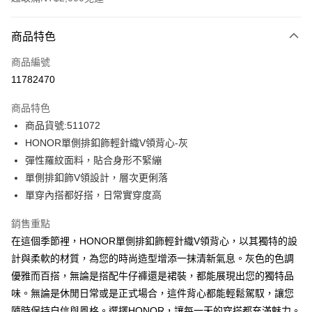
付款方式
商品特色
信用卡一次付款
商品編號
超商取貨付款
11782470
LINE Pay
商品特色
Apple Pay
商品貨號:511072
HONOR單側排釦飾輕針織V領背心-灰
街口支付
彈性羅紋面料，貼合身形不緊繃
悠遊付
單側排釦飾V領設計，層次更俐落
單穿內搭都好搭，日常實穿度高
Google Pay
銷售重點
ATM付款
在這個季節裡，HONOR單側排釦飾輕針織V領背心，以其獨特的設
計與柔軟的材質，為您的時尚造型增添一抹清新氣息。灰色的色調
運送方式
優雅而百搭，無論是搭配牛仔褲還是裙裝，都能展現出您的獨特品
全家取貨付款 -訂單滿 $2000 元即享免運服務，未滿則另收
味。無論是休閒日常或是正式場合，這件背心都能輕鬆駕馭，讓您
$80 元物流費用。
隨時保持自信與風格。選擇HONOR，讓每一天的穿搭都充滿魅力。