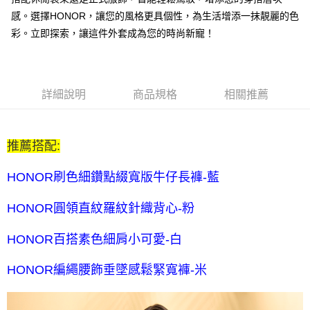
每筆NT$80，滿NT$2,000(含以上)免運費
感。選擇HONOR，讓您的風格更具個性，為生活增添一抹靚麗的色
全家付款後取貨-訂單滿 $2000 元即享免運服務-未滿則另收
彩。立即探索，讓這件外套成為您的時尚新寵！
$80 元物流費
每筆NT$80，滿NT$2,000(含以上)免運費
7-11取貨付款-訂單滿 $2000 元即享免運服務-未滿則另收 $80
詳細說明
商品規格
相關推薦
元物流費
每筆NT$80，滿NT$2,000(含以上)免運費
推薦搭配:
7-11付款後取貨-訂單滿 $2000 元即享免運服務-未滿則另收
$80 元物流費
HONOR刷色細鑽點綴寬版牛仔長褲-藍
每筆NT$80，滿NT$2,000(含以上)免運費
HONOR圓領直紋羅紋針織背心-粉
宅配送到家-訂單滿 $2000 元即享免運服務-未滿則另收 $120 元物
流費
HONOR百搭素色細肩小可愛-白
每筆NT$120，滿NT$2,000(含以上)免運費
HONOR編繩腰飾垂墜感鬆緊寬褲-米