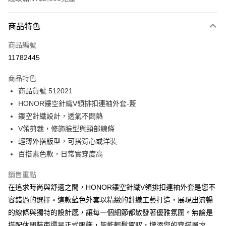
付款方式
商品特色
信用卡一次付款
商品編號
超商取貨付款
11782445
LINE Pay
商品特色
Apple Pay
商品貨號:512021
HONOR鏤空針織V領排扣連袖外套-藍
街口支付
鏤空針織設計，透氣不悶熱
悠遊付
V領剪裁，修飾臉型與頸部線條
輕薄外搭版型，可搭背心或洋裝
Google Pay
百搭素色款，日常實穿度高
ATM付款
銷售重點
在追求時尚與舒適之間，HONOR鏤空針織V領排扣連袖外套是您不
運送方式
容錯過的選擇。這款藍色外套以精緻的針織工藝打造，展現出流暢
全家取貨付款 -訂單滿 $2000 元即享免運服務，未滿則另收
的線條與獨特的設計感，讓每一個細節都散發著優雅氛圍。無論是
$80 元物流費用。
搭配休閒裝束還是正式服飾，皆能輕鬆駕馭，增添您的穿搭層次