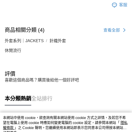
客服
商品相關分類 (4)
查看全部
外套系列｜JACKETS
針織外套
休閒流行
評價
喜歡這個商品嗎？購買後給他一個好評吧
本分類熱銷
全站排行
本網站中使用 cookie，欲查詢有關本網站使用 cookie 方式之詳情，及若您不希
熱門標籤
望在電腦上使用 cookie 時應如何變更電腦的 cookie 設定，請參閱本網站「
隱私
權條款
」之 Cookie 聲明。您繼續使用本網站即表示您同意本公司得按本網站使