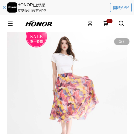
HONOR山形屋
開啟APP
立刻使用官方APP
0
1
/
7