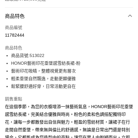
付款方式
商品特色
信用卡一次付款
商品編號
超商取貨付款
11782444
LINE Pay
商品特色
Apple Pay
商品貨號:513022
HONOR藝術印花垂墜感雪紡長裙-粉
街口支付
藝術印花吸睛，整體視覺更有層次
悠遊付
輕柔垂墜自然飄逸，走動更顯優雅
鬆緊腰舒適好穿，日常活動更自在
Google Pay
銷售重點
ATM付款
在這個季節，為您的衣櫥增添一抹藝術氣息，HONOR藝術印花垂墜
感雪紡長裙，完美結合優雅與時尚。粉色的柔和色調搭配獨特印
運送方式
花，讓每一步都散發出自信與魅力。輕盈的雪紡材質，讓裙子在行
全家取貨付款 -訂單滿 $2000 元即享免運服務，未滿則另收
走間自然垂墜，帶來無與倫比的舒適感。無論是日常出門還是特別
$80 元物流費用。
場合，它都能成為您造型中的亮點，讓您在眾人中脫穎而出。立即