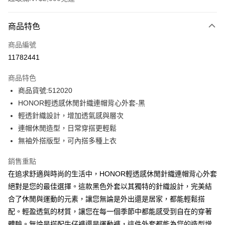
付款方式
商品特色
信用卡一次付款
商品編號
超商取貨付款
11782441
LINE Pay
商品特色
Apple Pay
商品貨號:512020
HONOR輕透感休閒針織連帽背心外套-黑
街口支付
輕透針織設計，增加透氣感與層次
悠遊付
連帽休閒造型，日常穿搭更輕鬆
無袖外搭版型，可內搭多種上衣
Google Pay
銷售重點
ATM付款
在追求舒適與時尚的生活中，HONOR輕透感休閒針織連帽背心外套
絕對是您的最佳選擇。這款黑色外套以其獨特的針織設計，完美結
運送方式
合了休閒與運動的元素，讓您無論是外出還是居家，都能輕鬆搭
全家取貨付款 -訂單滿 $2000 元即享免運服務，未滿則另收
配。輕盈透氣的材質，讓您在每一個季節中都能感受到自在的穿著
$80 元物流費用。
體驗。無論是搭配牛仔褲還是運動褲，這件外套都能為您的造型增