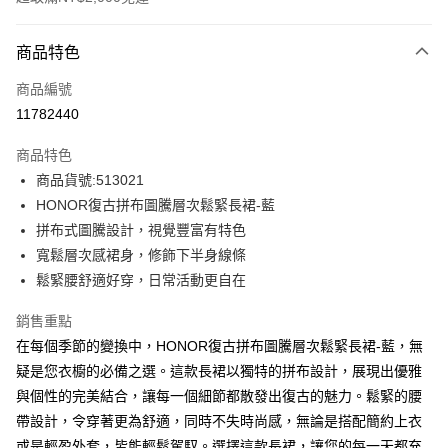
付款方式
商品特色
信用卡一次付款
商品編號
超商取貨付款
11782440
LINE Pay
商品特色
Apple Pay
商品貨號:513021
HONOR復古拼布圖騰層次鬆緊長裙-藍
街口支付
拼布式圖騰設計，視覺豐富有特色
悠遊付
寬鬆層次感裙身，修飾下半身線條
鬆緊腰舒適好穿，日常活動更自在
Google Pay
銷售重點
ATM付款
在每個季節的變換中，HONOR復古拼布圖騰層次鬆緊長裙-藍，無
疑是您衣櫥的必備之選。這款長裙以獨特的拼布設計，展現出優雅
運送方式
與個性的完美結合，讓每一個細節都散發出復古的魅力。鬆緊的腰
全家取貨付款 -訂單滿 $2000 元即享免運服務，未滿則另收
帶設計，令穿著更為舒適，同時不失時尚感，無論是搭配簡約上衣
$80 元物流費用。
或是輕盈外套，皆能輕鬆駕馭。選擇這款長裙，讓您的每一天都充