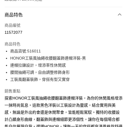
付款方式
商品特色
信用卡一次付款
商品編號
超商取貨付款
11572077
LINE Pay
商品特色
Apple Pay
商品貨號:516011
HONOR工裝風抽繩收腰翻蓋飾連帽洋裝-黑
街口支付
連帽拉鍊設計，增添率性休閒感
悠遊付
腰間抽繩可調，自由調整修飾身形
工裝風翻蓋裝飾，穿搭有型又實穿
Google Pay
銷售重點
ATM付款
探索HONOR工裝風抽繩收腰翻蓋飾連帽洋裝，為你的休閒風格增添
一抹時尚氣息。這款黑色洋裝以工裝設計為靈感，結合實用與美
運送方式
感，無論是外出約會還是休閒聚會，皆能輕鬆駕馭。獨特的收腰設
全家取貨付款 -訂單滿 $2000 元即享免運服務，未滿則另收
計凸顯身形曲線，翻蓋飾與連帽細節更添個性，讓你在每個場合都
$80 元物流費用。
能自信展現自我。選擇HONOR，讓每一天的穿搭都充滿風格與舒適