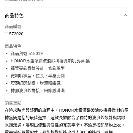
付款方式
商品特色
信用卡一次付款
商品編號
超商取貨付款
11572020
LINE Pay
商品特色
Apple Pay
商品貨號:515019
HONOR水鑽滾邊波浪紗拼接微喇叭長褲-黑
街口支付
褲管亮飾直線設計，修飾腿型
悠遊付
微喇叭褲型，拉長下半身比例
腰頭細閃點綴，增添精緻感
Google Pay
褲腳波浪紗拼接，細節感滿滿
ATM付款
銷售重點
在追求時尚與舒適的旅程中，HONOR水鑽滾邊波浪紗拼接微喇叭長
運送方式
褲無疑是您的最佳選擇。這款長褲融合了獨特的波浪紗設計與精緻
全家取貨付款 -訂單滿 $2000 元即享免運服務，未滿則另收
水鑽滾邊，展現出優雅與個性的完美平衡。不論是搭配簡約上衣，
$80 元物流費用。
還是搭配華麗配件，都能輕鬆打造出引人注目的造型。選擇