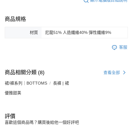
顯示電腦版詳細說明
商品規格
材質
尼龍51% 人造纖維40% 彈性纖維9%
客服
商品相關分類 (8)
查看全部
裙/褲系列｜BOTTOMS
長褲 | 裙
優雅甜美
評價
喜歡這個商品嗎？購買後給他一個好評吧