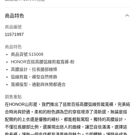
付款方式
商品特色
信用卡一次付款
商品編號
超商取貨付款
11571997
LINE Pay
商品特色
Apple Pay
商品貨號:515008
HONOR百搭高腰弧線剪裁寬褲-粉
街口支付
高腰設計，拉長腿部線條
悠遊付
弧線剪裁，褲型自然修飾
寬褲版型，通勤與休閒都適合
Google Pay
銷售重點
ATM付款
在HONOR山形屋，我們推出了這款百搭高腰弧線剪裁寬褲，完美結
合時尚與舒適。柔和的粉色調為您的穿搭增添了清新感，無論是搭
運送方式
配簡約的上衣還是優雅的襯衫，都能輕鬆駕馭。獨特的高腰設計，
全家取貨付款 -訂單滿 $2000 元即享免運服務，未滿則另收
不僅拉長腿部比例，還展現出迷人的曲線，讓您自信滿滿。選擇這
$80 元物流費用。
款長褲，讓每一個步伐都充滿風格與魅力。立即體驗，讓時尚成為