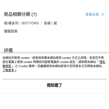
商品相關分類 (7)
查看全部
裙/褲系列｜BOTTOMS
長褲 | 裙
優雅甜美
評價
喜歡這個商品嗎？購買後給他一個好評吧
本網站中使用 cookie，欲查詢有關本網站使用 cookie 方式之詳情，及若您不希
望在電腦上使用 cookie 時應如何變更電腦的 cookie 設定，請參閱本網站「
隱私
權條款
」之 Cookie 聲明。您繼續使用本網站即表示您同意本公司得按本網站使
用條款之 Cookie 聲明使用 cookie。
了解更多 >
本分類熱銷
全站排行
我知道了
熱門標籤