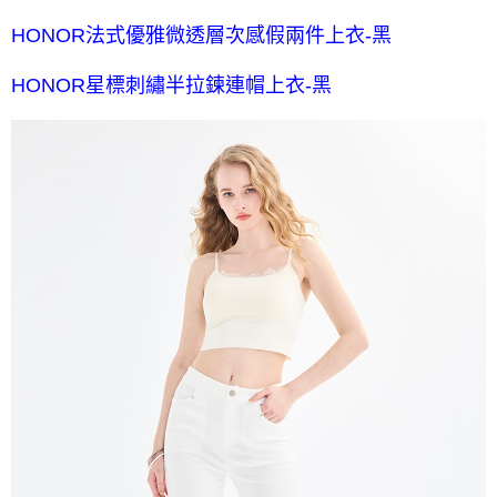
HONOR法式優雅微透層次感假兩件上衣-黑
HONOR星標刺繡半拉鍊連帽上衣-黑