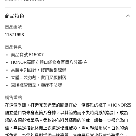
付款方式
商品特色
信用卡一次付款
商品編號
超商取貨付款
11571993
LINE Pay
商品特色
Apple Pay
商品貨號:515007
HONOR高腰立體口袋修身直筒八分褲-白
街口支付
高腰單釦設計，修飾腹部線條
悠遊付
立體口袋剪裁，實用又顯俐落
直順褲管版型，顯瘦不貼腿
Google Pay
銷售重點
ATM付款
在這個季節，打造完美造型的關鍵在於一條優雅的褲子。HONOR高
腰立體口袋修身直筒八分褲，以其簡約而不失時尚感的設計，成為
運送方式
您的衣櫥必備單品。柔軟的布料與精緻的剪裁，讓每一步都充滿自
全家取貨付款 -訂單滿 $2000 元即享免運服務，未滿則另收
信，無論是搭配休閒上衣還是優雅襯衫，均可輕鬆駕馭。白色的清
$80 元物流費用。
新色調，為您的造型增添一抹亮麗，無論是日常出行或特殊場合，