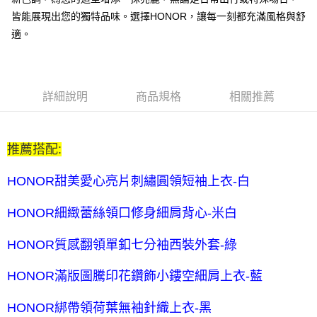
每筆NT$80，滿NT$2,000(含以上)免運費
皆能展現出您的獨特品味。選擇HONOR，讓每一刻都充滿風格與舒
全家付款後取貨-訂單滿 $2000 元即享免運服務-未滿則另收
適。
$80 元物流費
每筆NT$80，滿NT$2,000(含以上)免運費
7-11取貨付款-訂單滿 $2000 元即享免運服務-未滿則另收 $80
詳細說明
商品規格
相關推薦
元物流費
每筆NT$80，滿NT$2,000(含以上)免運費
推薦搭配:
7-11付款後取貨-訂單滿 $2000 元即享免運服務-未滿則另收
$80 元物流費
HONOR甜美愛心亮片刺繡圓領短袖上衣-白
每筆NT$80，滿NT$2,000(含以上)免運費
HONOR細緻蕾絲領口修身細肩背心-米白
宅配送到家-訂單滿 $2000 元即享免運服務-未滿則另收 $120 元物
流費
HONOR質感翻領單釦七分袖西裝外套-綠
每筆NT$120，滿NT$2,000(含以上)免運費
HONOR滿版圖騰印花鑽飾小鏤空細肩上衣-藍
HONOR綁帶領荷葉無袖針織上衣-黑