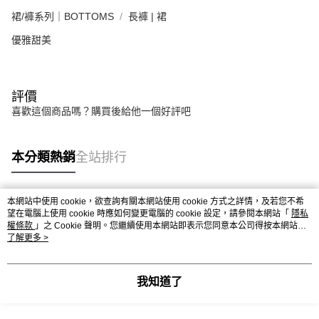
裙/褲系列｜BOTTOMS
長褲 | 裙
優雅甜美
評價
喜歡這個商品嗎？購買後給他一個好評吧
本分類熱銷
全站排行
本網站中使用 cookie，欲查詢有關本網站使用 cookie 方式之詳情，及若您不希
熱門標籤
望在電腦上使用 cookie 時應如何變更電腦的 cookie 設定，請參閱本網站「
隱私
權條款
」之 Cookie 聲明。您繼續使用本網站即表示您同意本公司得按本網站使
用條款之 Cookie 聲明使用 cookie。
了解更多 >
我知道了