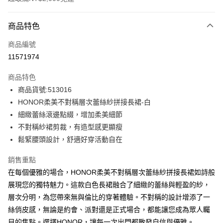
付款方式
商品特色
信用卡一次付款
商品編號
超商取貨付款
11571974
LINE Pay
商品特色
Apple Pay
商品貨號:513016
HONOR柔美不對稱層次蕾絲紗拼接長裙-白
街口支付
細緻蕾絲滾邊點綴，增加柔美細節
悠遊付
不對稱紗裙剪裁，有造型感更顯瘦
鬆緊腰頭設計，舒適好穿活動自在
Google Pay
銷售重點
ATM付款
在每個優雅的場合，HONOR柔美不對稱層次蕾絲紗拼接長裙如詩般
展現您的獨特魅力。這款白色長裙融合了細緻的蕾絲與輕盈的紗，
運送方式
層次分明，為您帶來無與倫比的穿著體驗。不對稱的設計增添了一
全家取貨付款 -訂單滿 $2000 元即享免運服務，未滿則另收
絲俏皮感，無論是約會、派對還是正式場合，都能讓您成為眾人矚
$80 元物流費用。
目的焦點。選擇HONOR，讓每一次出門都散發自信與優雅。