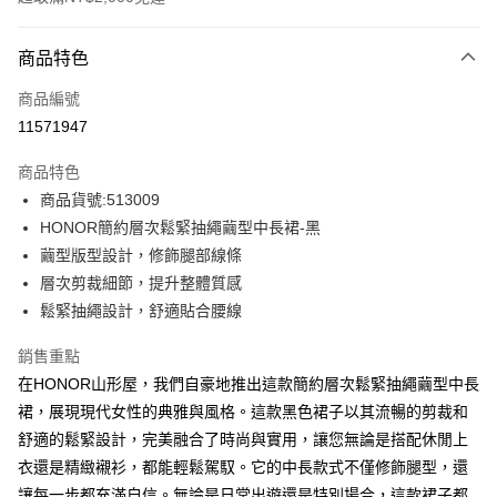
付款方式
商品特色
信用卡一次付款
商品編號
超商取貨付款
11571947
LINE Pay
商品特色
Apple Pay
商品貨號:513009
HONOR簡約層次鬆緊抽繩繭型中長裙-黑
街口支付
繭型版型設計，修飾腿部線條
悠遊付
層次剪裁細節，提升整體質感
鬆緊抽繩設計，舒適貼合腰線
Google Pay
銷售重點
ATM付款
在HONOR山形屋，我們自豪地推出這款簡約層次鬆緊抽繩繭型中長
裙，展現現代女性的典雅與風格。這款黑色裙子以其流暢的剪裁和
運送方式
舒適的鬆緊設計，完美融合了時尚與實用，讓您無論是搭配休閒上
全家取貨付款 -訂單滿 $2000 元即享免運服務，未滿則另收
衣還是精緻襯衫，都能輕鬆駕馭。它的中長款式不僅修飾腿型，還
$80 元物流費用。
讓每一步都充滿自信。無論是日常出遊還是特別場合，這款裙子都