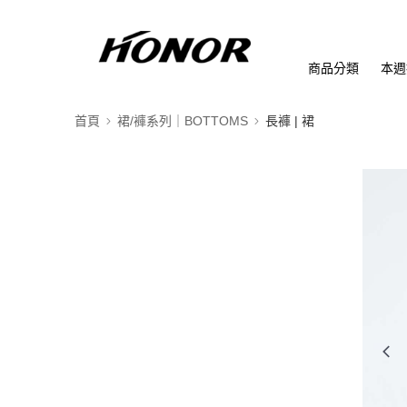
商品分類
本週
首頁
裙/褲系列｜BOTTOMS
長褲 | 裙