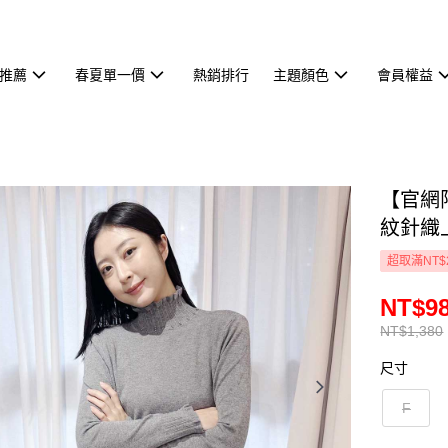
推薦
春夏單一價
熱銷排行
主題顏色
會員權益
【官網
紋針織
超取滿NT$
NT$9
NT$1,380
尺寸
F