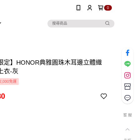
0
限定】HONOR典雅圓珠木耳邊立體織
上衣-灰
2,000免運
80