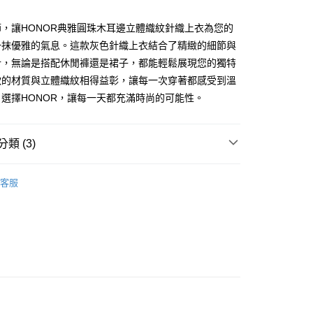
y
，讓HONOR典雅圓珠木耳邊立體織紋針織上衣為您的
一抹優雅的氣息。這款灰色針織上衣結合了精緻的細節與
計，無論是搭配休閒褲還是裙子，都能輕鬆展現您的獨特
軟的材質與立體織紋相得益彰，讓每一次穿著都感受到溫
選擇HONOR，讓每一天都充滿時尚的可能性。
款 -訂單滿 $2000 元即享免運服務，未滿則另收
流費用。
類 (3)
0，滿NT$2,000(含以上)免運費
TOPS
針織上衣
取貨-訂單滿 $2000 元即享免運服務-未滿則另收
客服
流費
0，滿NT$2,000(含以上)免運費
付款-訂單滿 $2000 元即享免運服務-未滿則另收 $8
費
0，滿NT$2,000(含以上)免運費
後取貨-訂單滿 $2000 元即享免運服務-未滿則另收