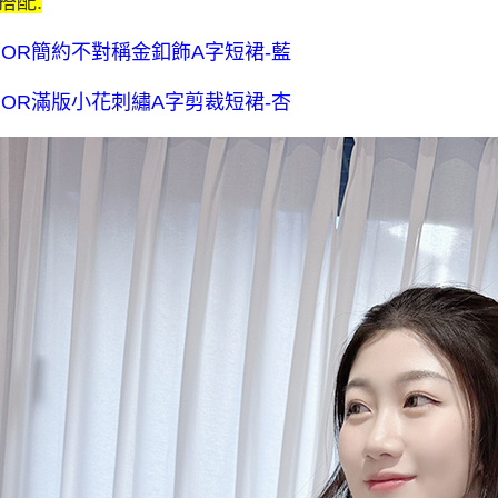
搭配:
$80 元物
每筆NT$8
NOR簡約不對稱金釦飾A字短裙-藍
宅配送到家-
NOR滿版小花刺繡A字剪裁短裙-杏
流費
每筆NT$1