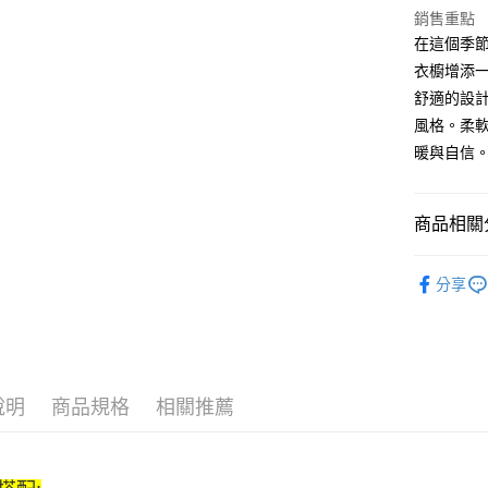
銷售重點
Google Pa
在這個季節
ATM付款
衣櫥增添
舒適的設
風格。柔
運送方式
暖與自信。
全家取貨付
$80 元物
商品相關分
每筆NT$8
上衣系列｜
全家付款後
分享
優雅甜美
$80 元物
每筆NT$8
休閒流行
7-11取貨
0 元物流
說明
商品規格
相關推薦
每筆NT$8
7-11付款