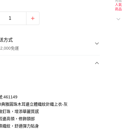
先逛
人氣
商品
送方式
2,000免運
次付款
付款
:461149
OR典雅圓珠木耳邊立體織紋針織上衣-灰
緻釘珠，增添華麗質感
耳邊高領，修飾頸部
條織紋，舒適彈力貼身