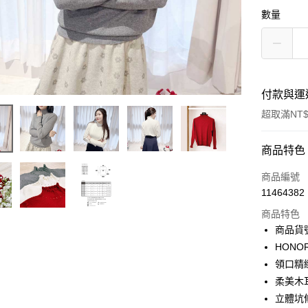
數量
付款與運
超取滿NT$
付款方式
商品特色
信用卡一
商品編號
11464382
超商取貨
商品特色
LINE Pay
商品貨號
HON
Apple Pay
領口精
街口支付
柔美木
立體坑
悠遊付